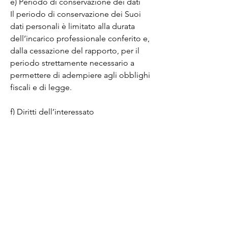
e) Periodo di conservazione dei dati

Il periodo di conservazione dei Suoi 
dati personali è limitato alla durata 
dell’incarico professionale conferito e, 
dalla cessazione del rapporto, per il 
periodo strettamente necessario a 
permettere di adempiere agli obblighi 
fiscali e di legge.

f) Diritti dell’interessato

In relazione ai dati oggetto del 
trattamento di cui alla presente 
informativa, ai sensi degli artt. 15- 21 
del Regolamento, Lei può richiedere in 
qualsiasi momento l’esercizio dei diritti 
di:

 Accesso;

 Rettifica;

 Cancellazione;
